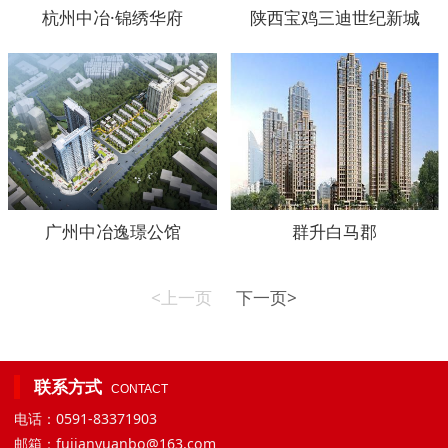
杭州中冶·锦绣华府
陕西宝鸡三迪世纪新城
广州中冶逸璟公馆
群升白马郡
<上一页
下一页>
联系方式
CONTACT
电话：0591-83371903
邮箱：fujianyuanbo@163.com