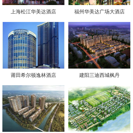
上海松江华美达酒店
福州华美达广场大酒店
莆田希尔顿逸林酒店
建阳三迪西城枫丹