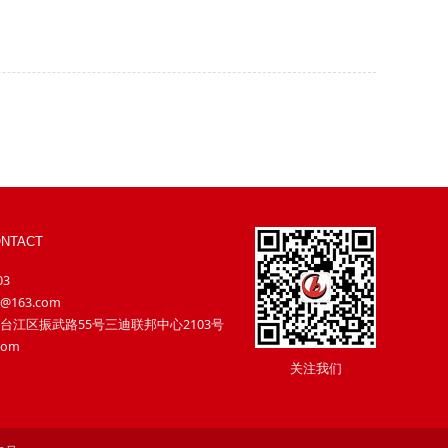
NTACT
03
@163.com
台江区振武路55号三迪联邦中心2103号
com
关注我们