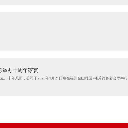
信息举办十周年家宴
告成立。十年风雨，公司于2020年1月21日晚在福州金山雅园7楼芳荷聆宴会厅举