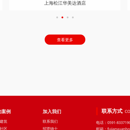
建阳三迪西城枫丹
查看更多
联系方式
功案例
加入我们
CO
建筑
联系我们
电话：0591-833719
社区
招贤纳士
邮箱：fujianyuanbo