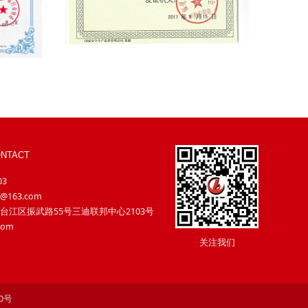
NTACT
03
@163.com
台江区振武路55号三迪联邦中心2103号
com
关注我们
60号